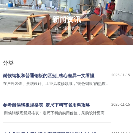
新闻资讯
/
首页
新闻资讯
分类
耐候钢板和普通钢板的区别_核心差异一文看懂
2025-11-15
在户外装饰、景观设计、工业风装修领域，“锈色钢板”的热度一
直居高不下，但很多人都容易陷入一个误区：把“锈钢板”和“耐候
钢”混为一谈，甚至觉得“只要钢板生锈了，就是耐候钢”，结果买
回去用没多久就出现腐蚀穿孔、锈层脱落的问题，既浪费成本又
参考耐候钢板规格表_定尺下料节省用料攻略
2025-11-15
影响效果。今天就彻底掰明白两者的区别，帮你精准避坑！
耐候钢板现货规格表：定尺下料的实用价值，采购设计更高效
这份耐候钢板现货规格表，是采购与设计环节的“高效工具”，核
心价值在于助力精准定尺下料，带来双重关键优势。